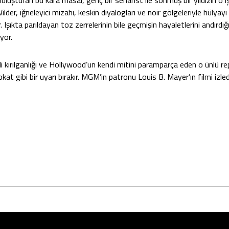
uşturan bu kara masal, genç bir senarist ile sönmüş bir yıldızın o ışı
 Wilder, iğneleyici mizahı, keskin diyalogları ve noir gölgeleriyle hülya
Işıkta parıldayan toz zerrelerinin bile geçmişin hayaletlerini andırdığ
yor.
kırılganlığı ve Hollywood’un kendi mitini paramparça eden o ünlü repli
at gibi bir uyarı bırakır. MGM’in patronu Louis B. Mayer’ın filmi izle