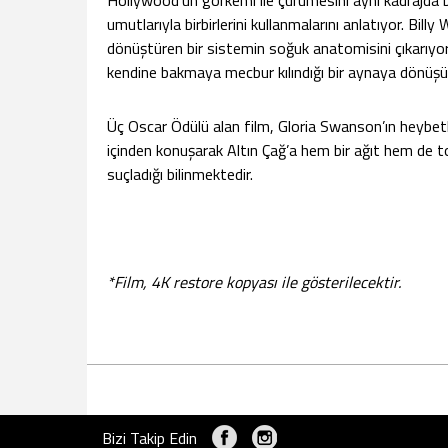
Hollywood’un görkemi ile çürümesini aynı kadrajda bul
umutlarıyla birbirlerini kullanmalarını anlatıyor. Billy
dönüştüren bir sistemin soğuk anatomisini çıkarıyor. 
kendine bakmaya mecbur kılındığı bir aynaya dönüşü
Üç Oscar Ödülü alan film, Gloria Swanson’ın heybetli 
içinden konuşarak Altın Çağ’a hem bir ağıt hem de tok
suçladığı bilinmektedir.
*Film, 4K restore kopyası ile gösterilecektir.
Bizi Takip Edin