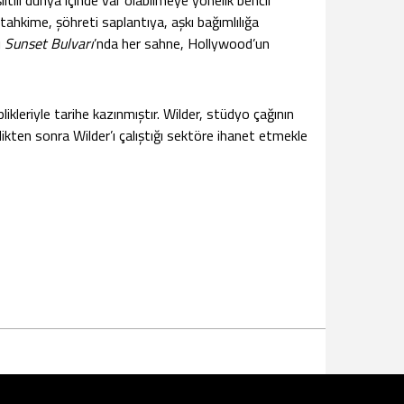
ltılı dünya içinde var olabilmeye yönelik bencil
yı tahkime, şöhreti saplantıya, aşkı bağımlılığa
ı
Sunset Bulvarı
’nda her sahne, Hollywood’un
kleriyle tarihe kazınmıştır. Wilder, stüdyo çağının
dikten sonra Wilder’ı çalıştığı sektöre ihanet etmekle