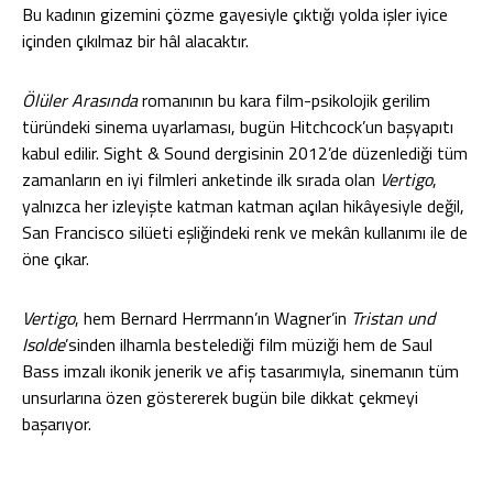
Bu kadının gizemini çözme gayesiyle çıktığı yolda işler iyice
içinden çıkılmaz bir hâl alacaktır.
Ölüler Arasında
romanının bu kara film-psikolojik gerilim
türündeki sinema uyarlaması, bugün Hitchcock’un başyapıtı
kabul edilir. Sight & Sound dergisinin 2012’de düzenlediği tüm
zamanların en iyi filmleri anketinde ilk sırada olan
Vertigo
,
yalnızca her izleyişte katman katman açılan hikâyesiyle değil,
San Francisco silüeti eşliğindeki renk ve mekân kullanımı ile de
öne çıkar.
Vertigo
, hem Bernard Herrmann’ın Wagner’in
Tristan und
Isolde
’sinden ilhamla bestelediği film müziği hem de Saul
Bass imzalı ikonik jenerik ve afiş tasarımıyla, sinemanın tüm
unsurlarına özen göstererek bugün bile dikkat çekmeyi
başarıyor.